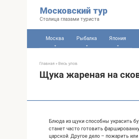
Перейти
Московский тур
к
контенту
Столица глазами туриста
Москва
Рыбалка
Япония
Главная
»
Весь улов
Щука жареная на ско
Блюда из щуки способны украсить бу
станет часто готовить фаршированну
царской. Другое дело – пожарить или