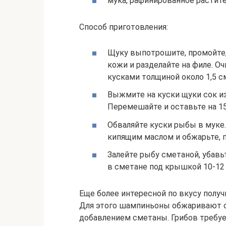
мука, рафинированное растите
Способ приготовления:
Щуку выпотрошите, промойте, 
кожи и разделайте на филе. О
кусками толщиной около 1,5 с
Выжмите на куски щуки сок из
Перемешайте и оставьте на 15
Обваляйте куски рыбы в муке.
кипящим маслом и обжарьте, п
Залейте рыбу сметаной, убав
в сметане под крышкой 10-12
Еще более интересной по вкусу получи
Для этого шампиньоны обжаривают о
добавлением сметаны. Грибов требует