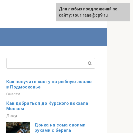
Для любых предложений по
English
сайту: tourirana@cp9.ru
Поиск:
Как получить квоту на рыбную ловлю
в Подмосковье
Снасти
Как добраться до Курского вокзала
Москвы
Досуг
Донка на сома своими
руками с берега