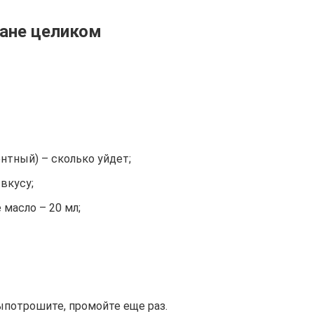
тане целиком
ентный) – сколько уйдет;
вкусу;
масло – 20 мл;
ыпотрошите, промойте еще раз.