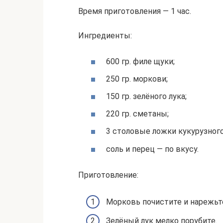
Время приготовления — 1 час.
Ингредиенты:
600 гр. филе щуки;
250 гр. моркови;
150 гр. зелёного лука;
220 гр. сметаны;
3 столовые ложки кукурузного
соль и перец — по вкусу.
Приготовление:
Морковь почистите и нарежьт
Зелёный лук мелко порубите.