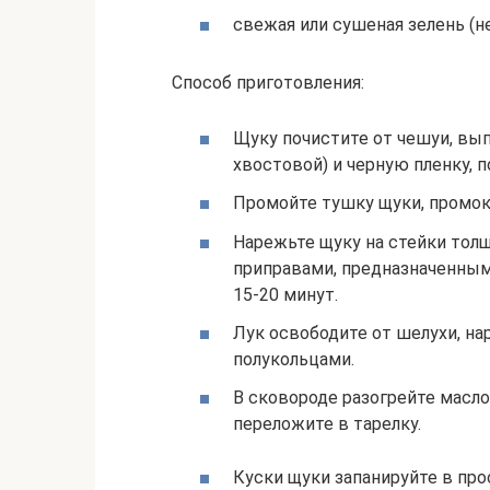
свежая или сушеная зелень (не
Способ приготовления:
Щуку почистите от чешуи, вып
хвостовой) и черную пленку,
Промойте тушку щуки, промок
Нарежьте щуку на стейки толщ
приправами, предназначенным
15-20 минут.
Лук освободите от шелухи, н
полукольцами.
В сковороде разогрейте масло,
переложите в тарелку.
Куски щуки запанируйте в про