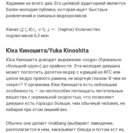
Хаджиме их всего два. Его целевой аудиторией является
более молодая публика, которая ищет быстрых
развлечений и смешных видеороликов.
Канал はじめしゃちょー（hajime) Количество
подписчиков 6,3 млн
Юка Киношита/Yuka Kinoshita
Юка Киношита доводит выражение «oogui» (буквально
«большой едок») до крайности. Эта молодая девушка
может поглотить десятки ведер с курицей из KFC или
целое ведро пряного рамена, не моргнув глазом. В чём ее
секрет? У организма Юки Киношита есть небольшая
особенность — он неспособен поглощать питательные
вещества с нормальной скоростью, что позволяет
девушке есть гораздо больше, чем обычный человек, не
набирая при этом лишний вес.
Обычно она делает mukbang (выбирает заведение,
располагается в нём, заказывает блюда и потом ест их,