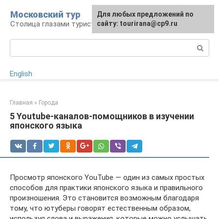
Перейти
Московский тур
Для любых предложений по
к
Столица глазами туриста
сайту: tourirana@cp9.ru
контенту
Поиск:
English
Главная
»
Города
5 Youtube-каналов-помощников в изучении
японского языка
Просмотр японского YouTube — один из самых простых
способов для практики японского языка и правильного
произношения. Это становится возможным благодаря
тому, что ютуберы говорят естественным образом,
используя слова и выражения, которые можно услышать