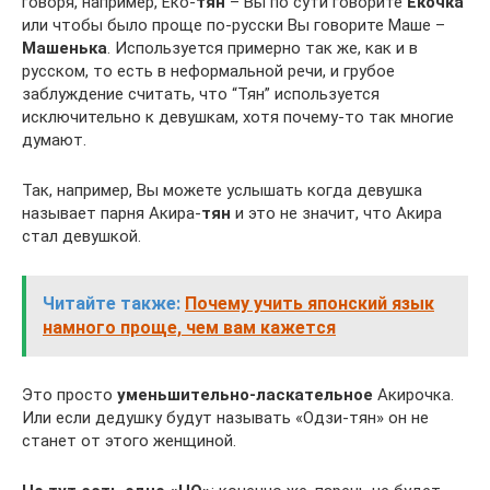
говоря, например, Ёко-
тян
– Вы по сути говорите
Ёкочка
или чтобы было проще по-русски Вы говорите Маше –
Машенька
. Используется примерно так же, как и в
русском, то есть в неформальной речи, и грубое
заблуждение считать, что “Тян” используется
исключительно к девушкам, хотя почему-то так многие
думают.
Так, например, Вы можете услышать когда девушка
называет парня Акира-
тян
и это не значит, что Акира
стал девушкой.
Читайте также:
Почему учить японский язык
намного проще, чем вам кажется
Это просто
уменьшительно-ласкательное
Акирочка.
Или если дедушку будут называть «Одзи-тян» он не
станет от этого женщиной.