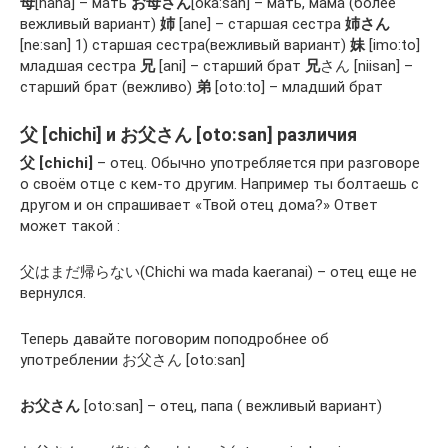
母
[haha] – мать
お母さん
[oka:san] – мать, мама (более
вежливый вариант)
姉
[ane] – старшая сестра
姉さん
[ne:san] 1) старшая сестра(вежливый вариант)
妹
[imo:to]
младшая сестра
兄
[ani] – старший брат
兄
さん [niisan] –
старший брат (вежливо)
弟
[oto:to] – младший брат
父 [chichi] и お父さん [oto:san] различия
父 [chichi]
– отец. Обычно употребляется при разговоре
о своём отце с кем-то другим. Например ты болтаешь с
другом и он спрашивает «Твой отец дома?» Ответ
может такой :
父はまだ帰らない(Chichi wa mada kaeranai) – отец еще не
вернулся.
Теперь давайте поговорим поподробнее об
употреблении お父さん [oto:san]
お父さん
[oto:san] – отец, папа ( вежливый вариант)