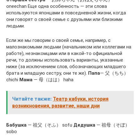
oneechan Еще одна особенность — эти слова
используются японцами в повседневной жизни, когда
они говорят о своей семье с друзьями или близкими
людьми.
Если же мы говорим о своей семье, например, с
малознакомыми людьми (начальником или коллегами на
работе), незнакомцами или в какой-то официальной
речи, то должны использовать варианты, указанные
ниже (за исключением слов, обозначающих младшего
брата и младшую сестру, они те же).
Папа
— 父（ちち）
chichi
Мама
— 母（はは） haha
Читайте также:
Театр кабуки, история
возникновения, развитие, наши дни
Бабушка
— 祖父（そふ） sofu
Дедушка
— 祖母（そぼ）
sobo