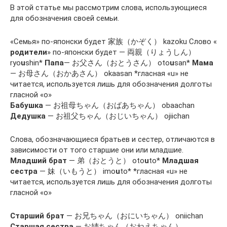
В этой статье мы рассмотрим слова, использующиеся
для обозначения своей семьи.
«Семья» по-японски будет 家族（かぞく） kazoku Слово «
родители
» по-японски будет — 両親（りょうしん）
ryo
u
shin*
Папа
— お父さん（おとうさん） oto
u
san*
Мама
— お母さん（おかあさん） okaasan *гласная «u» не
читается, используется лишь для обозначения долготы
гласной «о»
Бабушка
— お祖母ちゃん（おばあちゃん） obaachan
Дедушка
— お祖父ちゃん（おじいちゃん） ojiichan
Слова, обозначающиеся братьев и сестер, отличаются в
зависимости от того старшие они или младшие.
Младший брат
— 弟（おとうと） oto
u
to*
Младшая
сестра
— 妹（いもうと） imo
u
to* *гласная «u» не
читается, используется лишь для обозначения долготы
гласной «о»
Старший брат
— お兄ちゃん（おにいちゃん） oniichan
Старшая сестра
— お姉ちゃん（おねえちゃん）