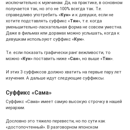
исключительно к мужчинам. Да, на практике, в основном
получается так, но это не 100% всегда так. Т.е.
справедливо употребить «
Кун»
и к девушке, если не
хотите подставлять суффикс «
Тян
», т.е. когда
уменьшительно-ласкательная форма не совсем уместна.
Даже в фильмах или дорамах можно услышать, когда к
девушкам используют суффикс «
Кун
».
Т.е. если показать графически ранг вежливости, то
можно «
Кун
» поставить ниже «
Сан
», но выше «
Тян
».
И этих 3 суффиксов должно хватить на первые пару лет
изучения. А дальше идут следующие суффиксы.
Суффикс «Сама»
Суффикс «Сама» имеет самую высокую строчку в нашей
иерархии.
Дословно это тяжело перевести, но по сути как
«достопочтенный». В разговорном японском