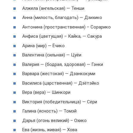
Алжела (ангельская) — Тенши
Анна (милость, благодать) — Дзихико
Антонина (пространственная) – Сорарико
Анфиса (цветущая) – Кайка, — Сакура
Арина (мир) — Ёчико
Валентина (сильная) — Цуёи
Валерия — (бодрая, здоровая) — Гэнки
Варвара (жестокая) — Дзанкокуми
Василиса (царственная) — Дзётэйко
Вера (вера) — Шинкори
Виктория (победительница) — Сёри
Галина (ясность) — Томэй
Дарья (огонь великий) – Охико
Ева (жизнь, живая) — Хова