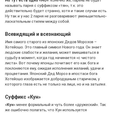
Но тут есть одно «НО»
: конечно же, парень не будет
называть парня с суффиксом «тян», т.к. это
действительно будет странно, хотя и такие случаи есть.
Ну так и у нас 2 парня не разговаривают уменьшительно-
ласкательным стилем между собой.
Всевидящий и всезнающий
Имя самого старого из японских Дедов Морозов –
Хотейошо. Это главный символ Нового года. Он знает
людские слабости и желания, может вмешиваться в
судьбу в момент, когда год начинается «с чистого
листа». Вот почему японцы почитают его как бога и
поклоняются ему, ожидая исполнения желаний, удачи и
процветания. Японский Дед Мороз в ипостаси бога
Хотейошо изображается добродушным старичком, у
которого глаза есть не только на лице, но и на затылке.
Суффикс «Кун»
«
Кун
» менее формальный и чуть более «дружеский». Так
же ошибочно полагать, что Кун используется