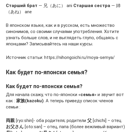
Старший брат
— 兄（あに） ani
Старшая сестра
— 姉
（あね） ane
В японском языке, как и в русском, есть множество
синонимов, со своими случаями употребления. Хотите
узнать больше слов, и не выглядеть глупо, общаясь с
японцами? Записывайтесь на наши курсы.
Источник статьи: https://nihongoichi.ru/moya-semya/
Как будет по-японски семья?
Как будет по-японски семья?
Для начала скажу, что по-японски «
семья
» и звучит вот
как :
家族(kazoku)
. А теперь приведу список членов
семьи :
両親
[ryo:shin]- оба родителя; родители
父
[chichi] – отец.
お父さん
[oto:san] – отец, папа (более вежливый вариант)