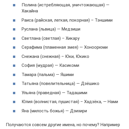
Полина (истребляющая, уничтожающая) —
Хакайна
Раиса (райская, легкая, покорная) – Тэншими
Руслана (львица) — Медзиши
Светлана (светлая) – Хикару
Серафима (пламенная змея) — Хоноорюми
Снежана (снежная) – Юки, Юкико
София (мудрая) — Касикоми
Тамара (пальма) — Яшими
Татьяна (повелительница) — Дзёшико
Ульяна (праведная) — Тадашими
Юлия (волнистая, пушистая) – Хадзёка, — Нами
Яна (милость божья) — Дзихири
Получаются совсем другие имена, но почему? Например