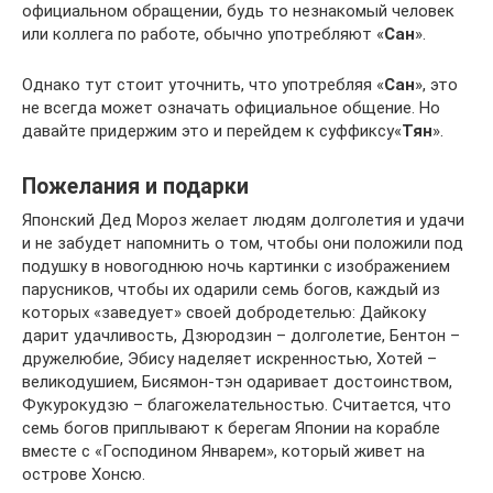
официальном обращении, будь то незнакомый человек
или коллега по работе, обычно употребляют «
Сан
».
Однако тут стоит уточнить, что употребляя «
Сан
», это
не всегда может означать официальное общение. Но
давайте придержим это и перейдем к суффиксу«
Тян
».
Пожелания и подарки
Японский Дед Мороз желает людям долголетия и удачи
и не забудет напомнить о том, чтобы они положили под
подушку в новогоднюю ночь картинки с изображением
парусников, чтобы их одарили семь богов, каждый из
которых «заведует» своей добродетелью: Дайкоку
дарит удачливость, Дзюродзин – долголетие, Бентон –
дружелюбие, Эбису наделяет искренностью, Хотей –
великодушием, Бисямон-тэн одаривает достоинством,
Фукурокудзю – благожелательностью. Считается, что
семь богов приплывают к берегам Японии на корабле
вместе с «Господином Январем», который живет на
острове Хонсю.