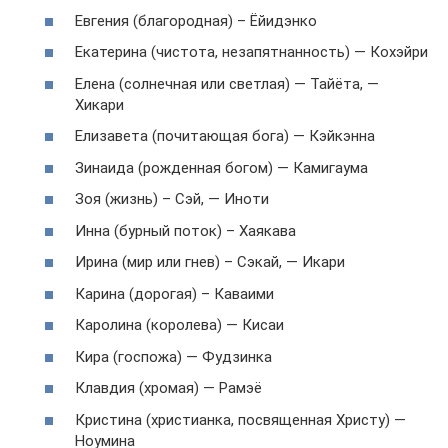
Евгения (благородная) – Ёйидэнко
Екатерина (чистота, незапятнанность) — Кохэйри
Елена (солнечная или светлая) — Тайёта, —
Хикари
Елизавета (почитающая бога) — Кэйкэнна
Зинаида (рожденная богом) — Камигаума
Зоя (жизнь) – Сэй, — Иноти
Инна (бурный поток) – Хаякава
Ирина (мир или гнев) – Сэкай, — Икари
Карина (дорогая) – Каваими
Каролина (королева) — Кисаи
Кира (госпожа) — Фудзинка
Клавдия (хромая) — Рамэё
Кристина (христианка, посвященная Христу) —
Ноумина