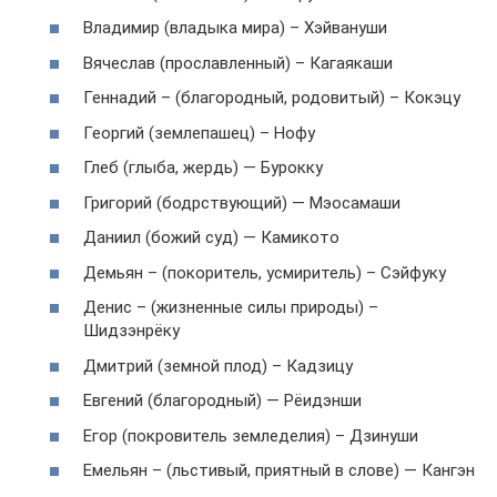
Владимир (владыка мира) – Хэйвануши
Вячеслав (прославленный) – Кагаякаши
Геннадий – (благородный, родовитый) – Кокэцу
Георгий (землепашец) – Нофу
Глеб (глыба, жердь) — Бурокку
Григорий (бодрствующий) — Мэосамаши
Даниил (божий суд) — Камикото
Демьян – (покоритель, усмиритель) – Сэйфуку
Денис – (жизненные силы природы) –
Шидзэнрёку
Дмитрий (земной плод) – Кадзицу
Евгений (благородный) — Рёидэнши
Егор (покровитель земледелия) – Дзинуши
Емельян – (льстивый, приятный в слове) — Кангэн