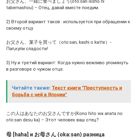
お父さん、一緒に食べましょう(oto:san issho ni
tabemashou) – Отец, давай вместе поедим.
2) Второй вариант таков : используется при обращении к
своему отцу.
お父さん、菓子を買って（oto:san, kashi o katte）-
Пап,купи сладости!
3) Ну и третий вариант: Когда нужно вежливо упомянуть
в разговоре о чужом отце.
Читайте также:
Текст книги "Преступность и
борьба с ней в Японии"
この人はあなたのお父さんですか(Kono hito wa anata no
oto:san desu ka) – Этот человек ваш отец?
母 [haha] и お母さん (oka:san) разница