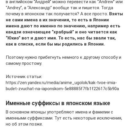
в английском “Андрей” можно перевести как “Andrew” или
“Andrey”, а “Александр” вообще так и пишется. Тогда
почему в японском так получается? А все просто.
Взяты
не сами имена а их значения, то есть в Японии
имена дают по именно по значению, например есть
кандзи означающее “храбрый” и оно читается как
“Юкио” вот и дают имя. То есть, нас бы звали так,
как в списке, если бы мы родились в Японии.
Поэтому нужно прибегнуть немного к другому способу и
самому простому.
Источник статьи:
https://zen.yandex.ru/media/anime_ugolok/kak-tvoe-imia-
budet-zvuchat-na-iaponskom-5e88885f7fb1f22617c5b90a
Именные суффиксы в японском языке
В основном японцы употребляют имена и фамилии с
именными суффиксами. Тут есть некоторые исключения,
но об этом позже.