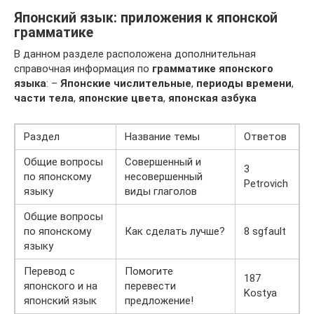
Японский язык: приложения к японской
грамматике
В данном разделе расположена дополнительная
справочная информация по
грамматике японского
языка
: –
Японские числительные
,
периоды времени
,
части тела
,
японские цвета
,
японская азбука
Раздел
Название темы
Ответов
Общие вопросы
Совершенный и
3
по японскому
несовершенный
Petrovich
языку
виды глаголов
Общие вопросы
по японскому
Как сделать лучше?
8 sgfault
языку
Перевод с
Помогите
187
японского и на
перевести
Kostya
японский язык
предложение!