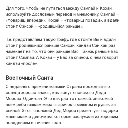
Для того, чтобы не путаться между Сэмпай и Кохай,
используйте дословный перевод и мнемонику. Сэмпай –
«товарищ впереди», Кохай – «товарищ позади», а вдали
стоит Сэнсэй – «родившийся раньше».
Т.е. представляем такую графу, где стоите Вы и вдали
стоит родившийся раньше Сэнсэй, кандзи Сэн как раз
намекает на то, что они раньше Вас. Также, раньше Вас
стоит Сэмпай. А Кохай – у Вас за спиной, о чем говорит
кандзи «после».
Восточный Санта
С недавнего времени малыши Страны восходящего
солнца хорошо знают, как зовут японского Деда
Мороза: Одзи-сан. Это как раз тот самый, знакомый
всем ребятишкам мира старичок с мешком игрушек за
спиной. Этот японский Дед Мороз презентует подарки
мальчикам и девочкам, которые заслужили их хорошим
поведением в течение года.