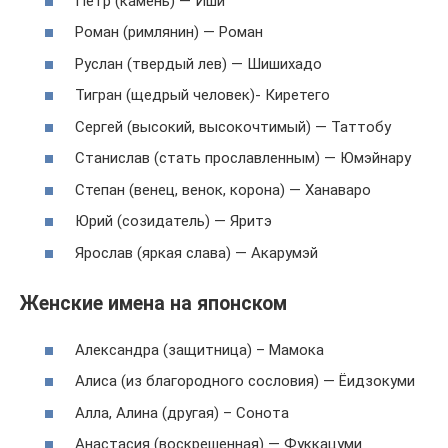
Петр (камень) — Иши
Роман (римлянин) — Роман
Руслан (твердый лев) — Шишихадо
Тигран (щедрый человек)- Киретего
Сергей (высокий, высокочтимый) — Таттобу
Станислав (стать прославленным) — Юмэйнару
Степан (венец, венок, корона) — Ханаваро
Юрий (созидатель) — Яритэ
Ярослав (яркая слава) — Акарумэй
Женские имена на японском
Александра (защитница) – Мамока
Алиса (из благородного сословия) — Ёидзокуми
Алла, Алина (другая) – Сонота
Анастасия (воскрешенная) — Фуккацуми