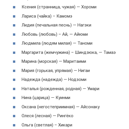
Ксения (странница, чужая) — Хороми
Лариса (чайка) – Камомэ
Лидия (печальная песнь) — Нагэки
Любовь (любовь) – Ай, — Айюми
Людмила (людям милая) — Таноми
Маргарита (жемчужина) – Шиндзюка, — Тамаэ
Марина (морская) — Маритаими
Мария (горькая, упрямая) — Нигаи
Надежда (надежда) — Нодзоми
Наталья (рожденная, родная) — Умари
Нина (царица) — Куинми
Оксана (негостеприимная) — Айсонаку
Олеся (лесная) — Рингёко
Ольга (светлая) – Хикари