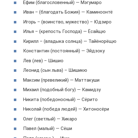
Ефим (благословенный) — Мэгумаро
Иван – (благодать Божия) — Каминоонтё
Игорь – (воинство, мужество) – Юдзиро
Илья – (крепость Господа) — Ёсайщю
Кирилл – (владыка солнца) — Тайёнорёщю
Константин (постоянный) — Эйдзоку
Лев (лев) – Шишио
Леонид (сын льва) – Шишикю
Максим (превеликий) — Маттакуши
Михаил (подобный богу) — Камидзу
Никита (победоносный) — Сёрито
Николай (победа людей) — Хитоносёри
Олег (светлый) — Хикаро
Павел (малый) — Сёши